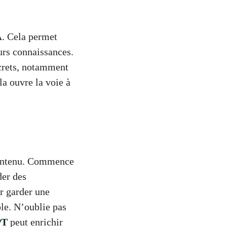
A. Cela permet
urs connaissances.
ncrets, notamment
la ouvre la voie à
 contenu. Commence
der des
r garder une
ble. N’oublie pas
PT
peut enrichir