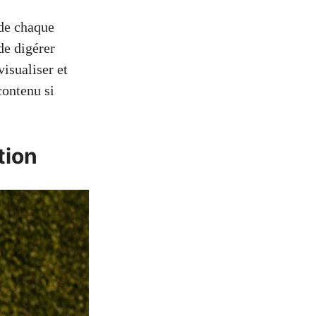
 de chaque
de digérer
isualiser et
contenu si
tion