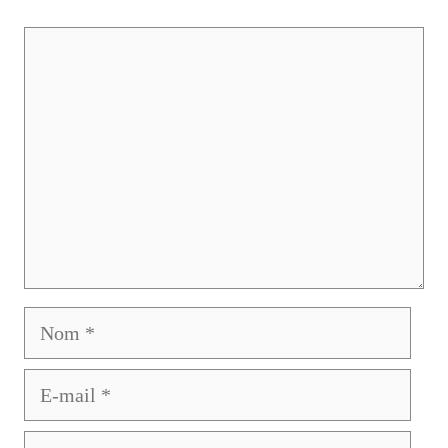
Commentaire
Nom
E-
mail
Site