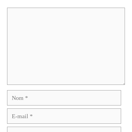
Commentaire
Nom
E-
mail
Site