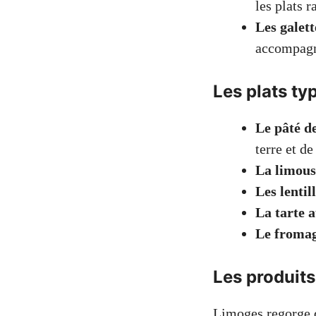
les plats r
Les galet
accompag
Les plats ty
Le pâté d
terre et de
La limous
Les lentil
La tarte
Le fromag
Les produits
Limoges regorge