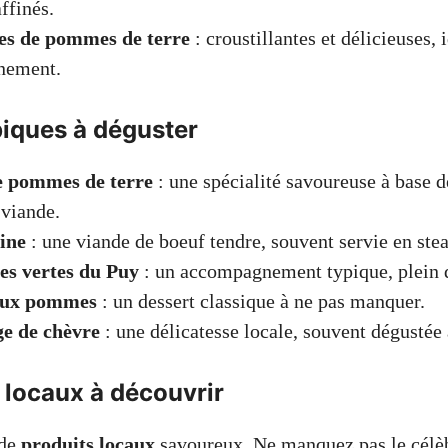
affinés.
tes de pommes de terre
: croustillantes et délicieuses, 
nement.
piques à déguster
e pommes de terre
: une spécialité savoureuse à base
 viande.
ine
: une viande de boeuf tendre, souvent servie en stea
les vertes du Puy
: un accompagnement typique, plein 
 aux pommes
: un dessert classique à ne pas manquer.
e de chèvre
: une délicatesse locale, souvent dégustée
 locaux à découvrir
 de
produits locaux
savoureux. Ne manquez pas le cél