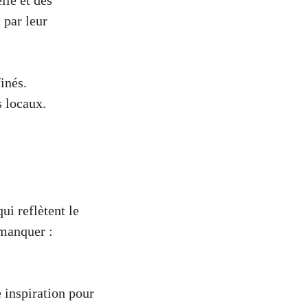
lle et des
 par leur
inés.
s locaux.
ui reflètent le
 manquer :
 inspiration pour