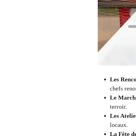
Les Renc
chefs ren
Le March
terroir.
Les Atelie
locaux.
La Fête d