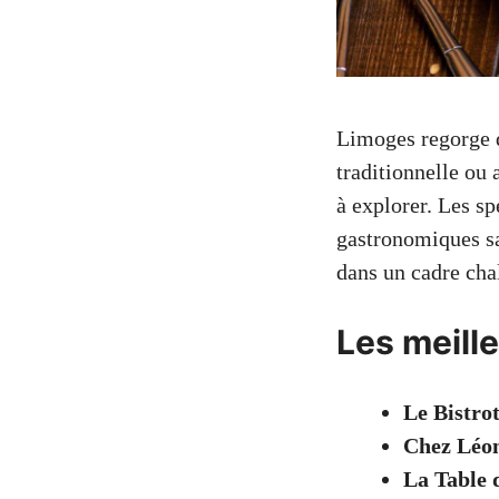
Limoges regorge d
traditionnelle ou 
à explorer. Les sp
gastronomiques sa
dans un cadre chal
Les meill
Le Bistro
Chez Léo
La Table d