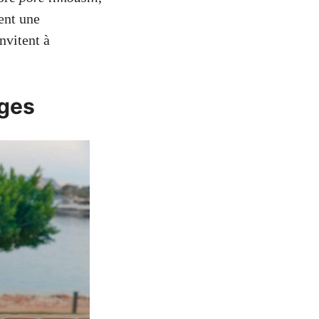
rent une
nvitent à
ges