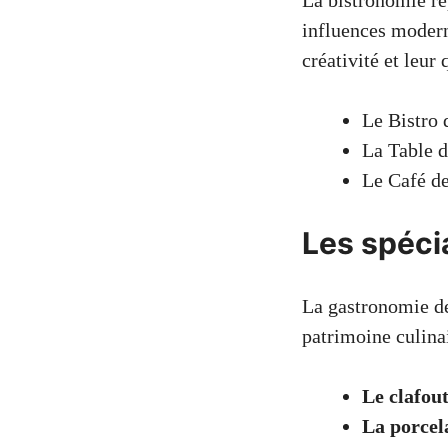
La bistronomie rep
influences modern
créativité et leur
Le Bistro 
La Table d
Le Café de
Les spéci
La gastronomie de
patrimoine culinai
Le clafout
La porcel