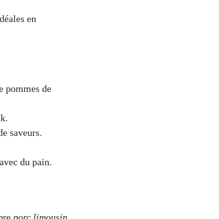
idéales en
 de pommes de
k.
de saveurs.
 avec du pain.
èbre
porc limousin
,