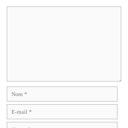
Commentaire
Nom
E-
mail
Site