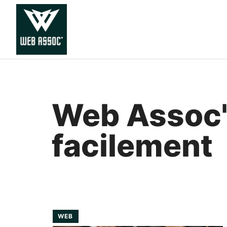
Aller
au
contenu
Web Assoc' 
facilement
WEB