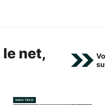
le net,
Vo
su
HIGH TECH