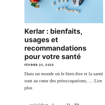
Kerlar : bienfaits,
usages et
recommandations
pour votre santé
FÉVRIER 22, 2025
Dans un monde où le bien-être et la santé
sont au cœur des préoccupations, …
Lire
plus
Page
Page
Page
←
précédent
1
…
21
22